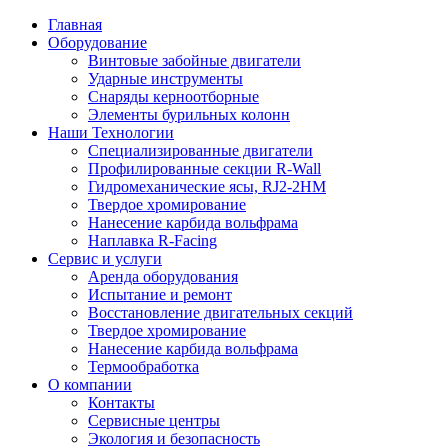
Главная
Оборудование
Винтовые забойные двигатели
Ударные инструменты
Снаряды керноотборные
Элементы бурильных колонн
Наши Технологии
Специализированные двигатели
Профилированные секции R-Wall
Гидромеханические ясы, RJ2-2HM
Твердое хромирование
Нанесение карбида вольфрама
Наплавка R-Facing
Сервис и услуги
Аренда оборудования
Испытание и ремонт
Восстановление двигательных секций
Твердое хромирование
Нанесение карбида вольфрама
Термообработка
О компании
Контакты
Сервисные центры
Экология и безопасность