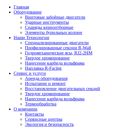
Главная
Оборудование
Винтовые забойные двигатели
Ударные инструменты
Снаряды керноотборные
Элементы бурильных колонн
Наши Технологии
Специализированные двигатели
Профилированные секции R-Wall
Гидромеханические ясы, RJ2-2HM
Твердое хромирование
Нанесение карбида вольфрама
Наплавка R-Facing
Сервис и услуги
Аренда оборудования
Испытание и ремонт
Восстановление двигательных секций
Твердое хромирование
Нанесение карбида вольфрама
Термообработка
О компании
Контакты
Сервисные центры
Экология и безопасность