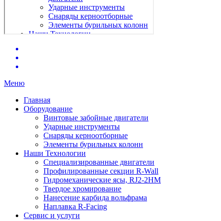
Меню
Главная
Оборудование
Винтовые забойные двигатели
Ударные инструменты
Снаряды керноотборные
Элементы бурильных колонн
Наши Технологии
Специализированные двигатели
Профилированные секции R-Wall
Гидромеханические ясы, RJ2-2HM
Твердое хромирование
Нанесение карбида вольфрама
Наплавка R-Facing
Сервис и услуги