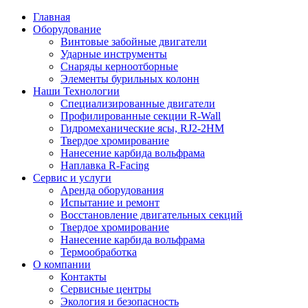
Главная
Оборудование
Винтовые забойные двигатели
Ударные инструменты
Снаряды керноотборные
Элементы бурильных колонн
Наши Технологии
Специализированные двигатели
Профилированные секции R-Wall
Гидромеханические ясы, RJ2-2HM
Твердое хромирование
Нанесение карбида вольфрама
Наплавка R-Facing
Сервис и услуги
Аренда оборудования
Испытание и ремонт
Восстановление двигательных секций
Твердое хромирование
Нанесение карбида вольфрама
Термообработка
О компании
Контакты
Сервисные центры
Экология и безопасность