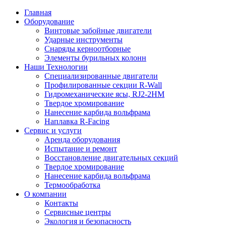
Главная
Оборудование
Винтовые забойные двигатели
Ударные инструменты
Снаряды керноотборные
Элементы бурильных колонн
Наши Технологии
Специализированные двигатели
Профилированные секции R-Wall
Гидромеханические ясы, RJ2-2HM
Твердое хромирование
Нанесение карбида вольфрама
Наплавка R-Facing
Сервис и услуги
Аренда оборудования
Испытание и ремонт
Восстановление двигательных секций
Твердое хромирование
Нанесение карбида вольфрама
Термообработка
О компании
Контакты
Сервисные центры
Экология и безопасность