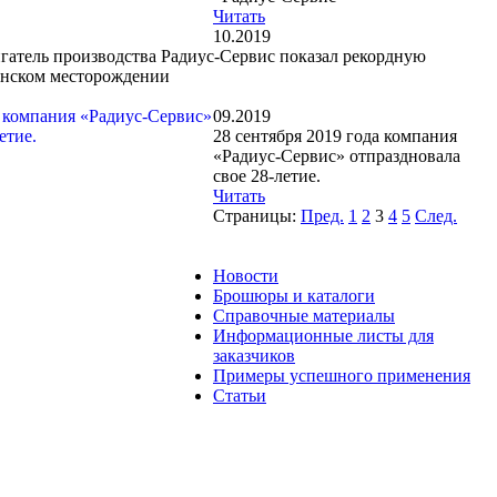
Читать
10.2019
гатель производства Радиус-Сервис показал рекордную
енском месторождении
09.2019
28 сентября 2019 года компания
«Радиус-Сервис» отпраздновала
свое 28-летие.
Читать
Страницы:
Пред.
1
2
3
4
5
След.
Новости
Брошюры и каталоги
Справочные материалы
Информационные листы для
заказчиков
Примеры успешного применения
Статьи