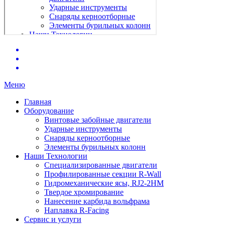
Меню
Главная
Оборудование
Винтовые забойные двигатели
Ударные инструменты
Снаряды керноотборные
Элементы бурильных колонн
Наши Технологии
Специализированные двигатели
Профилированные секции R-Wall
Гидромеханические ясы, RJ2-2HM
Твердое хромирование
Нанесение карбида вольфрама
Наплавка R-Facing
Сервис и услуги